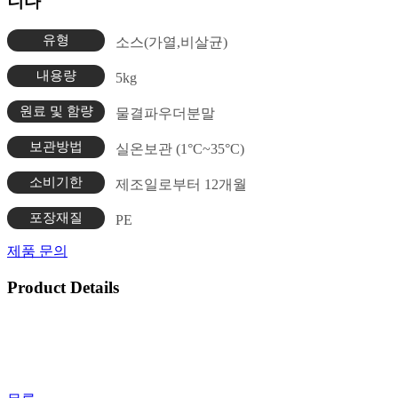
니다
유형
소스(가열,비살균)
내용량
5kg
원료 및 함량
물결파우더분말
보관방법
실온보관 (1°C~35°C)
소비기한
제조일로부터 12개월
포장재질
PE
제품 문의
Product Details