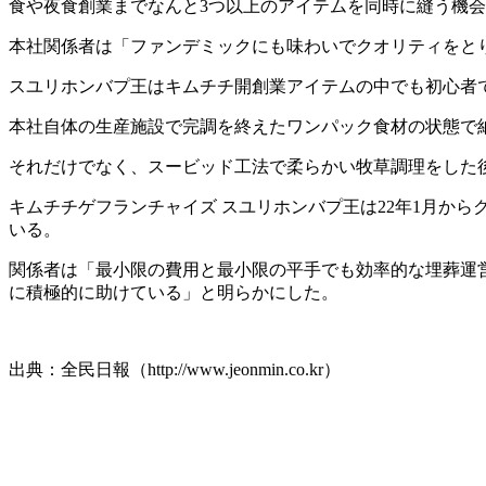
食や夜食創業までなんと3つ以上のアイテムを同時に縫う機
本社関係者は「ファンデミックにも味わいでクオリティをとり
スユリホンバプ王はキムチチ開創業アイテムの中でも初心者
本社自体の生産施設で完調を終えたワンパック食材の状態で
それだけでなく、スービッド工法で柔らかい牧草調理をした
キムチチゲフランチャイズ スユリホンバプ王は22年1月か
いる。
関係者は「最小限の費用と最小限の平手でも効率的な埋葬運
に積極的に助けている」と明らかにした。
出典：全民日報（http://www.jeonmin.co.kr）