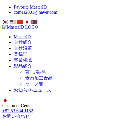
Favorite MasterID
comes2001@naver.com
MasterID
会社紹介
会社沿革
登録証
事業領域
製品紹介
蒸し/湯/局
食肉加工食品
ソース類
お知らせ/ニュース
Customer Center
+82 53 634 1152
お問い合わせ