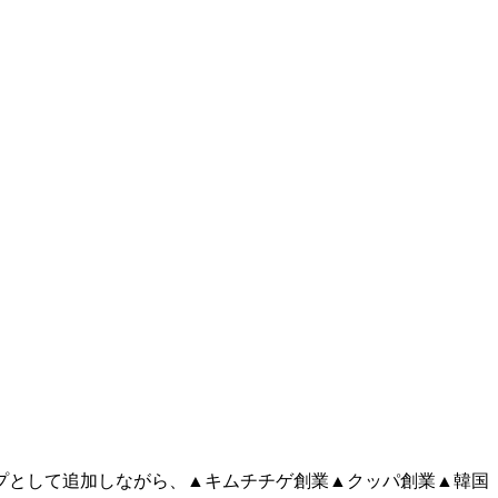
プとして追加しながら、▲キムチチゲ創業▲クッパ創業▲韓国