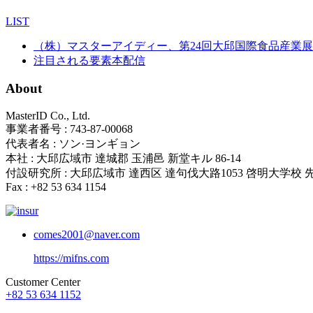
LIST
（株）マスターアイディー、第24回大邱国際食品産業
注目される要素本配信
About
MasterID Co., Ltd.
事業者番号 : 743-87-00068
代表者名 : ソン·ヨンギョン
本社 : 大邱広域市 達城郡 玉浦邑 新堂キル 86-14
付設研究所 : 大邱広域市 達西区 達句伐大路1053 啓明大学校
Fax : +82 53 634 1154
comes2001@naver.com
https://mifns.com
Customer Center
+82 53 634 1152